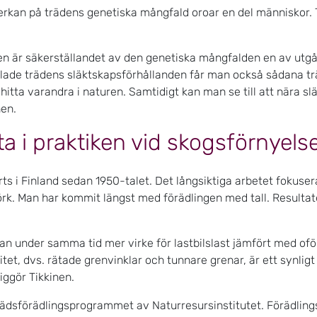
rkan på trädens genetiska mångfald oroar en del människor. T
en är säkerställandet av den genetiska mångfalden en av utgå
ädlade trädens släktskapsförhållanden får man också sådana 
hitta varandra i naturen. Samtidigt kan man se till att nära slä
nen.
a i praktiken vid skogsförnyels
rts i Finland sedan 1950-talet. Det långsiktiga arbetet fokuse
jörk. Man har kommit längst med förädlingen med tall. Resultat
an under samma tid mer virke för lastbilslast jämfört med oför
litet, dvs. rätade grenvinklar och tunnare grenar, är ett synli
liggör Tikkinen.
ädsförädlingsprogrammet av Naturresursinstitutet. Förädlings