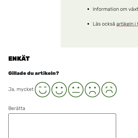
Information om växt
Läs också
artikeln 
ENKÄT
Gillade du artikeln?
Ja
Neutral
Nej
Nej, inte alls
Ja, mycket
Berätta