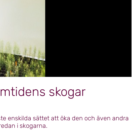
ramtidens skogar
ste enskilda sättet att öka den och även andra
redan i skogarna.