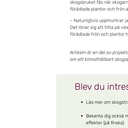
skogsbruket fås när skogarn
förädlade plantor och frön 
– Naturligtvis uppmuntrar j
Det lönar sig att titta på v
förädlade frön och plantor h
Artikeln är en del av projekt
om ett klimathållbart skogs
Blev du intr
Läs mer om skogstr
Bekanta dig också m
effekter (på finska)