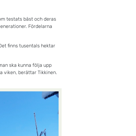
som testats bäst och deras
dgenerationer. Fördelarna
Det finns tusentals hektar
man ska kunna följa upp
 viken, berättar Tikkinen.