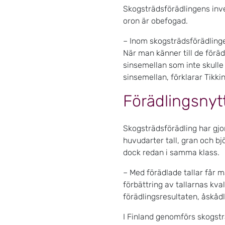
Skogsträdsförädlingens inve
oron är obefogad.
– Inom skogsträdsförädling
När man känner till de för
sinsemellan som inte skulle 
sinsemellan, förklarar Tikki
Förädlingsnytt
Skogsträdsförädling har gjo
huvudarter tall, gran och b
dock redan i samma klass.
– Med förädlade tallar får m
förbättring av tallarnas kva
förädlingsresultaten, åskåd
I Finland genomförs skogstr