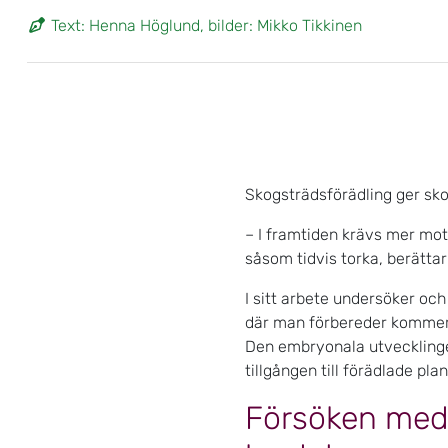
Text: Henna Höglund, bilder: Mikko Tikkinen
Skogsträdsförädling ger skog
– I framtiden krävs mer mot
såsom tidvis torka, berätta
I sitt arbete undersöker oc
där man förbereder kommers
Den embryonala utvecklingen
tillgången till förädlade pl
Försöken med 