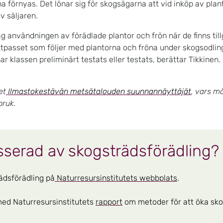
a förnyas. Det lönar sig för skogsägarna att vid inköp av pla
av säljaren.
ag användningen av förädlade plantor och frön när de finns til
äxtpasset som följer med plantorna och fröna under skogsodling
ar klassen preliminärt testats eller testats, berättar Tikkinen.
et
Ilmastokestävän metsätalouden suunnannäyttäjät
, vars m
bruk.
esserad av skogsträdsförädling?
ädsförädling på
Naturresursinstitutets webbplats
.
ed Naturresursinstitutets
rapport
om metoder för att öka sko