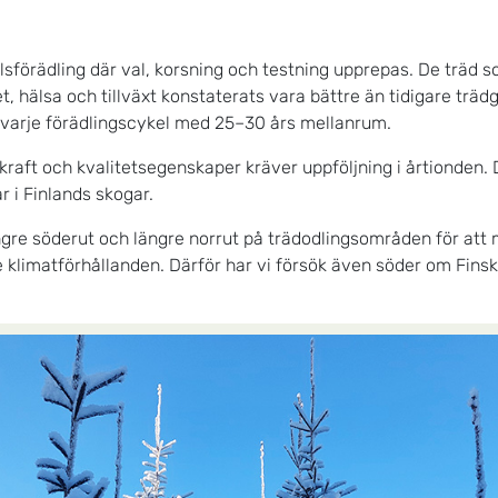
lsförädling där val, korsning och testning upprepas. De träd 
et, hälsa och tillväxt konstaterats vara bättre än tidigare trä
 varje förädlingscykel med 25–30 års mellanrum.
skraft och kvalitetsegenskaper kräver uppföljning i årtionden. 
ar i Finlands skogar.
gre söderut och längre norrut på trädodlingsområden för att 
 klimatförhållanden. Därför har vi försök även söder om Finska