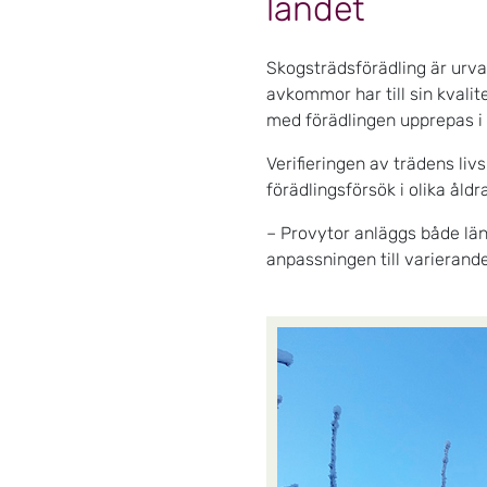
landet
Skogsträdsförädling är urva
avkommor har till sin kvalit
med förädlingen upprepas i
Verifieringen av trädens liv
förädlingsförsök i olika åldr
– Provytor anläggs både län
anpassningen till varierande