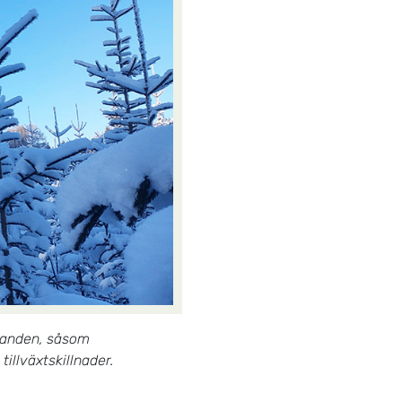
llanden, såsom
illväxtskillnader.