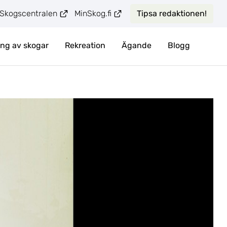
siirryt-toiseen-palveluun
siirryt-toiseen-palveluun
Skogscentralen
MinSkog.fi
Tipsa redaktionen!
ng av skogar
Rekreation
Ägande
Blogg