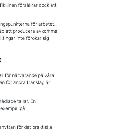
ikkinen försäkrar dock att
ngspunkterna för arbetet.
träd att producera avkomma
ktingar inte förökar sig
e
rar för närvarande på våra
en för andra trädslag är
ädlade tallar. En
gt exempel på
nyttan för det praktiska