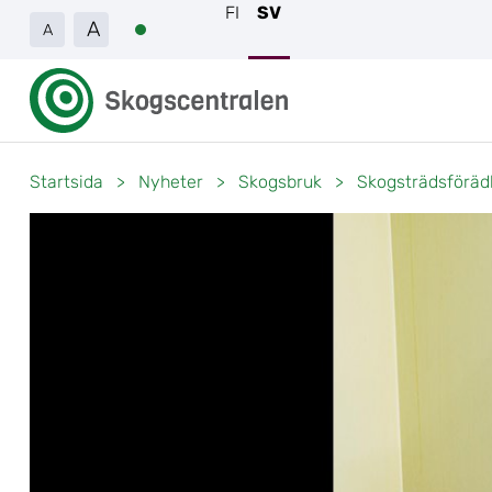
FI
SV
A
A
Startsida
>
Nyheter
>
Skogsbruk
>
Skogsträdsförädli