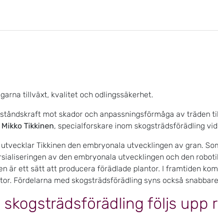
arna tillväxt, kvalitet och odlingssäkerhet.
ståndskraft mot skador och anpassningsförmåga av träden til
r
Mikko Tikkinen
, specialforskare inom skogsträdsförädling vid
h utvecklar Tikkinen den embryonala utvecklingen av gran. Som
ialiseringen av den embryonala utvecklingen och den robotik
 är ett sätt att producera förädlade plantor. I framtiden ko
antor. Fördelarna med skogsträdsförädling syns också snabbare 
skogsträdsförädling följs upp r