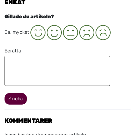
ENKÄT
Gillade du artikeln?
Ja
Neutral
Nej
Nej, inte alls
Ja, mycket
Berätta
Skicka
KOMMENTARER
Ingen har ännu kommenterat artikeln.