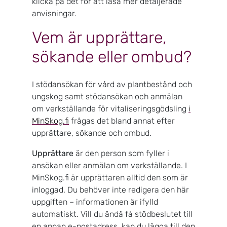
klicka på det för att läsa mer detaljerade
anvisningar.
Vem är upprättare,
sökande eller ombud?
I stödansökan för vård av plantbestånd och
ungskog samt stödansökan och anmälan
om verkställande för vitaliseringsgödsling
i
MinSkog.fi
frågas det bland annat efter
upprättare, sökande och ombud.
Upprättare
är den person som fyller i
ansökan eller anmälan om verkställande. I
MinSkog.fi är upprättaren alltid den som är
inloggad. Du behöver inte redigera den här
uppgiften – informationen är ifylld
automatiskt. Vill du ändå få stödbeslutet till
en annan e-postadress, kan du lägga till den