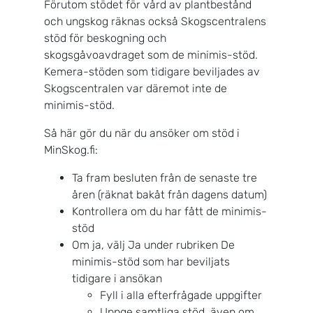
Förutom stödet för vård av plantbestånd
och ungskog räknas också Skogscentralens
stöd för beskogning och
skogsgåvoavdraget som de minimis-stöd.
Kemera-stöden som tidigare beviljades av
Skogscentralen var däremot inte de
minimis-stöd.
Så här gör du när du ansöker om stöd i
MinSkog.fi:
Ta fram besluten från de senaste tre
åren (räknat bakåt från dagens datum)
Kontrollera om du har fått de minimis-
stöd
Om ja, välj Ja under rubriken De
minimis-stöd som har beviljats
tidigare i ansökan
Fyll i alla efterfrågade uppgifter
Uppge samtliga stöd, även om