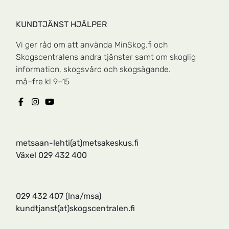
KUNDTJÄNST HJÄLPER
Vi ger råd om att använda MinSkog.fi och
Skogscentralens andra tjänster samt om skoglig
information, skogsvård och skogsägande.
må–fre kl 9–15
metsaan-lehti(at)metsakeskus.fi
Växel 029 432 400
029 432 407
(lna/msa)
kundtjanst(at)skogscentralen.fi