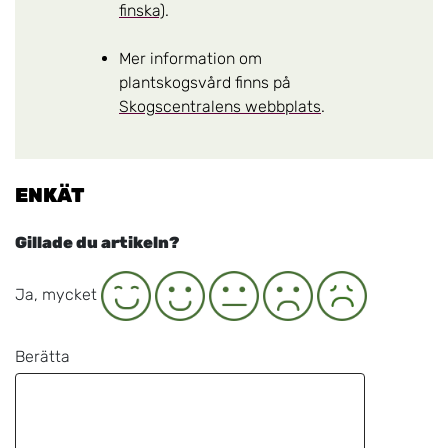
finska)
.
Mer information om
plantskogsvård finns på
Skogscentralens webbplats
.
ENKÄT
Gillade du artikeln?
Ja
Neutral
Nej
Nej, inte alls
Ja, mycket
Berätta