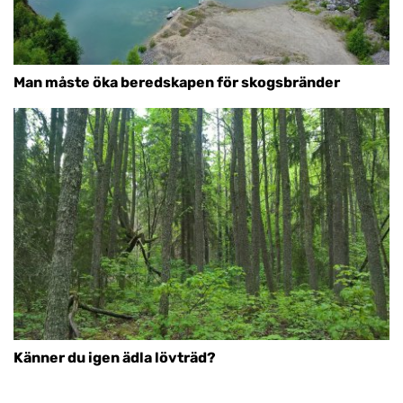
Man måste öka beredskapen för skogsbränder
Känner du igen ädla lövträd?