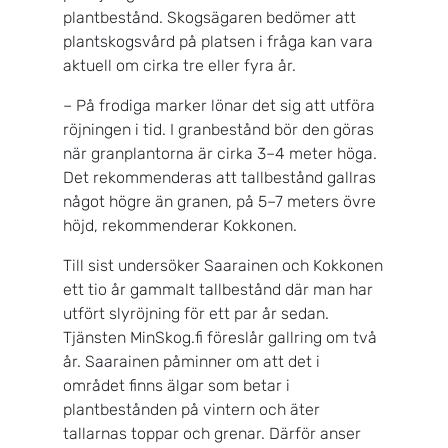
plantbestånd. Skogsägaren bedömer att
plantskogsvård på platsen i fråga kan vara
aktuell om cirka tre eller fyra år.
– På frodiga marker lönar det sig att utföra
röjningen i tid. I granbestånd bör den göras
när granplantorna är cirka 3–4 meter höga.
Det rekommenderas att tallbestånd gallras
något högre än granen, på 5–7 meters övre
höjd, rekommenderar Kokkonen.
Till sist undersöker Saarainen och Kokkonen
ett tio år gammalt tallbestånd där man har
utfört slyröjning för ett par år sedan.
Tjänsten MinSkog.fi föreslår gallring om två
år. Saarainen påminner om att det i
området finns älgar som betar i
plantbestånden på vintern och äter
tallarnas toppar och grenar. Därför anser