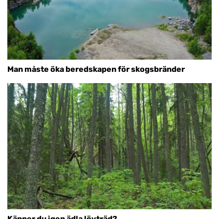
Man måste öka beredskapen för skogsbränder
Känner du igen ädla lövträd?