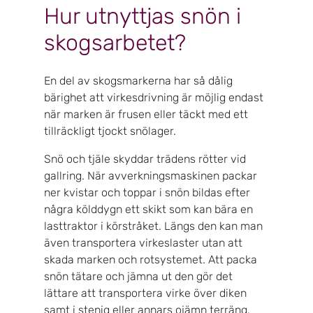
Hur utnyttjas snön i
skogsarbetet?
En del av skogsmarkerna har så dålig
bärighet att virkesdrivning är möjlig endast
när marken är frusen eller täckt med ett
tillräckligt tjockt snölager.
Snö och tjäle skyddar trädens rötter vid
gallring. När avverkningsmaskinen packar
ner kvistar och toppar i snön bildas efter
några kölddygn ett skikt som kan bära en
lasttraktor i körstråket. Längs den kan man
även transportera virkeslaster utan att
skada marken och rotsystemet. Att packa
snön tätare och jämna ut den gör det
lättare att transportera virke över diken
samt i stenig eller annars ojämn terräng.