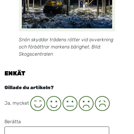
Snön skyddar trädens rötter vid avverkning
och förbättrar markens bärighet. Bild:
Skogscentralen
ENKÄT
Gillade du artikeln?
Ja
Neutral
Nej
Nej, inte alls
Ja, mycket
Berätta